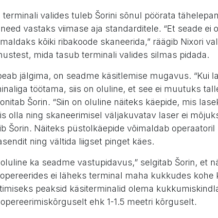
 terminali valides tuleb Šorini sõnul pöörata tähele
need vastaks viimase aja standarditele. “Et seade ei ol
maldaks kõiki ribakoode skaneerida,” räägib Nixori v
imustest, mida tasub terminali valides silmas pidada.
 peab jälgima, on seadme käsitlemise mugavus. “Kui l
naliga töötama, siis on oluline, et see ei muutuks talle
nitab Šorin. “Siin on oluline näiteks käepide, mis lase
 olla ning skaneerimisel väljakuvatav laser ei mõjuk
ib Šorin. Näiteks püstolkäepide võimaldab operaatoril
sendit ning vältida liigset pinget käes.
luline ka seadme vastupidavus,” selgitab Šorin, et n
opereerides ei läheks terminal maha kukkudes kohe k
timiseks peaksid käsiterminalid olema kukkumiskind
 opereerimiskõrguselt ehk 1-1.5 meetri kõrguselt.