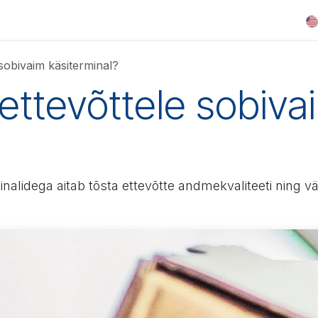
artners
News
About us
Contact
 sobivaim käsiterminal?
 ettevõttele sobiva
alidega aitab tõsta ettevõtte andmekvaliteeti ning väl