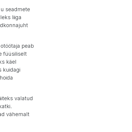
panu seadmete
eks liiga
aldkonnajuht
aotöötaja peab
 füüsiliselt
ks käel
s kuidagi
 hoida
äiteks valatud
atki.
lad vähemalt