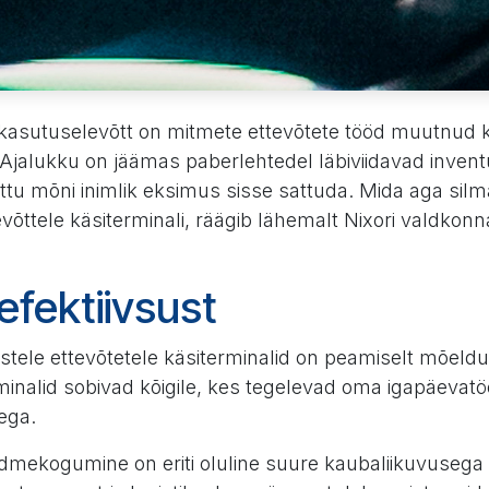
 kasutuselevõtt on mitmete ettevõtete tööd muutnud
 Ajalukku on jäämas paberlehtedel läbiviidavad invent
õttu mõni inimlik eksimus sisse sattuda. Mida aga sil
võttele käsiterminali, räägib lähemalt Nixori valdkonn
efektiivsust
istele ettevõtetele käsiterminalid on peamiselt mõeldud
rminalid sobivad kõigile, kes tegelevad oma igapäevat
tega.
andmekogumine on eriti oluline suure kaubaliikuvuseg