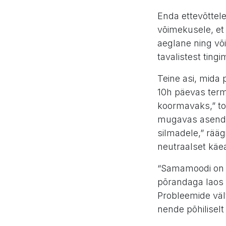
Enda ettevõttele
võimekusele, et 
aeglane ning või
tavalistest ting
Teine asi, mida
10h päevas termi
koormavaks,” too
mugavas asendis
silmadele,” rääg
neutraalset käea
“Samamoodi on o
põrandaga laos 
Probleemide väl
nende põhiliselt