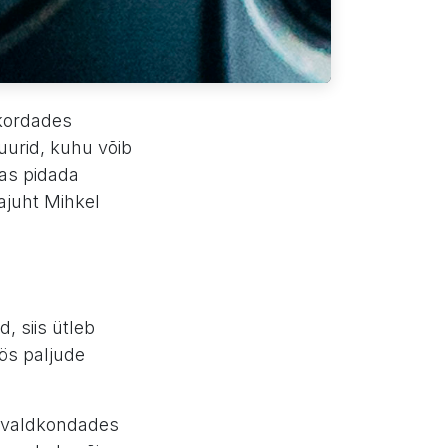
 kordades
uurid, kuhu võib
mas pidada
ajuht Mihkel
, siis ütleb
öös paljude
a valdkondades