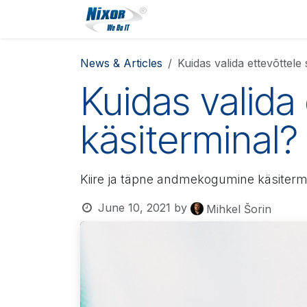
Skip to Content
Solutions
Services
P
News & Articles
Kuidas valida ettevõttele
Kuidas valida
käsiterminal?
Kiire ja täpne andmekogumine käsitermin
June 10, 2021
by
Mihkel Šorin