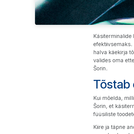
Käsiterminalide
efektiivsemaks.
halva käekirja t
valides oma ette
Šorin.
Tõstab 
Kui mõelda, mill
Šorin, et käsite
füüsiliste toode
Kiire ja täpne 