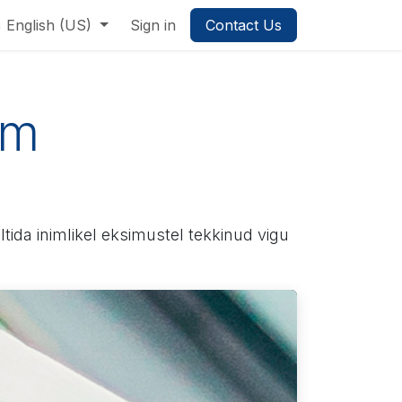
English (US)
Sign in
Contact Us
im
tida inimlikel eksimustel tekkinud vigu