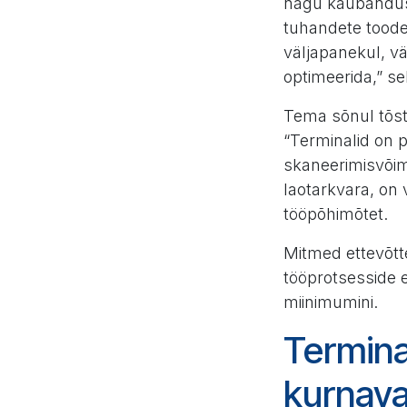
nagu kaubandus, 
tuhandete toodet
väljapanekul, vä
optimeerida,” se
Tema sõnul tõst
“Terminalid on 
skaneerimisvõim
laotarkvara, on 
tööpõhimõtet.
Mitmed ettevõtt
tööprotsesside 
miinimumini.
Termina
kurnav