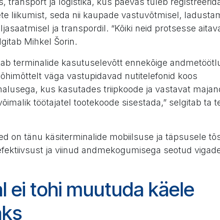
transport ja logistika, kus päevas tuleb registreerid
e liikumist, seda nii kaupade vastuvõtmisel, ladustam
ljasaatmisel ja transpordil. “Kõiki neid protsesse aitav
lgitab Mihkel Šorin.
ab terminalide kasutuselevõtt ennekõige andmetöötlus
põhimõttelt väga vastupidavad nutitelefonid koos
alusega, kus kasutades triipkoode ja vastavat majan
võimalik töötajatel tootekoode sisestada,” selgitab ta t
ed on tänu käsiterminalide mobiilsuse ja täpsusele tõ
efektiivsust ja viinud andmekogumisega seotud vigade
l ei tohi muutuda käele
aks