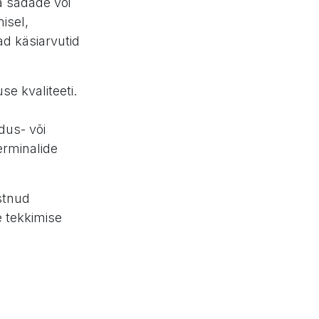
a sadade või
isel,
ad käsiarvutid
e kvaliteeti.
dus- või
erminalide
stnud
 tekkimise