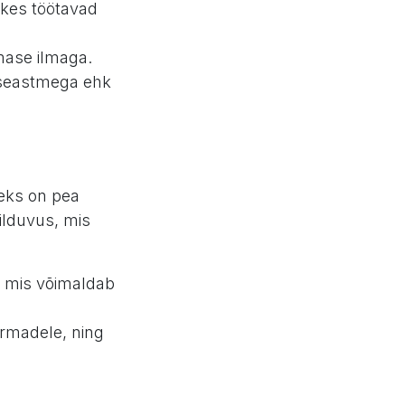
 kes töötavad
hmase ilmaga.
itseastmega ehk
leks on pea
hilduvus, mis
, mis võimaldab
irmadele, ning