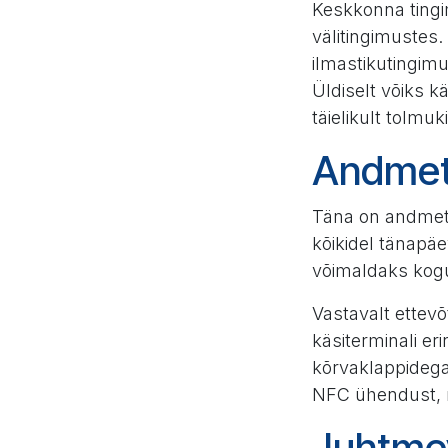
Keskkonna tingim
välitingimustes
ilmastikutingimu
Üldiselt võiks k
täielikult tolmu
Andmete
Täna on andmetö
kõikidel tänapäe
võimaldaks kogut
Vastavalt ettev
käsiterminali er
kõrvaklappidega)
NFC ühendust, m
Juhtme