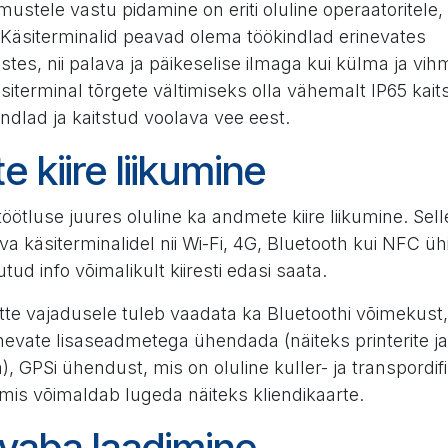
ustele vastu pidamine on eriti oluline operaatoritele,
. Käsiterminalid peavad olema töökindlad erinevates
stes, nii palava ja päikeselise ilmaga kui külma ja vi
äsiterminal tõrgete vältimiseks olla vähemalt IP65 ka
kindlad ja kaitstud voolava vee eest.
 kiire liikumine
ötluse juures oluline ka andmete kiire liikumine. Sel
va käsiterminalidel nii Wi-Fi, 4G, Bluetooth kui NFC ü
ud info võimalikult kiiresti edasi saata.
õtte vajadusele tuleb vaadata ka Bluetoothi võimekust
inevate lisaseadmetega ühendada (näiteks printerite ja
, GPSi ühendust, mis on oluline kuller- ja transpordif
is võimaldab lugeda näiteks kliendikaarte.
vaba laadimine