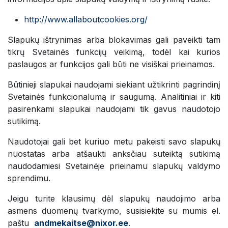
http://www.allaboutcookies.org/
Slapukų ištrynimas arba blokavimas gali paveikti tam
tikrų Svetainės funkcijų veikimą, todėl kai kurios
paslaugos ar funkcijos gali būti ne visiškai prieinamos.
Būtinieji slapukai naudojami siekiant užtikrinti pagrindinį
Svetainės funkcionalumą ir saugumą. Analitiniai ir kiti
pasirenkami slapukai naudojami tik gavus naudotojo
sutikimą.
Naudotojai gali bet kuriuo metu pakeisti savo slapukų
nuostatas arba atšaukti anksčiau suteiktą sutikimą
naudodamiesi Svetainėje prieinamu slapukų valdymo
sprendimu.
Jeigu turite klausimų dėl slapukų naudojimo arba
asmens duomenų tvarkymo, susisiekite su mumis el.
paštu
andmekaitse@nixor.ee
.