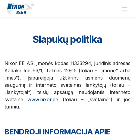
Skip to Content
Slapukų politika
Nixor EE AS, įmonės kodas 11333294, juridinis adresas
Kadaka tee 63/1, Talinas 12915 (toliau – „įmonė“ arba
„mes“), įsipareigoja užtikrinti asmens duomenų
saugumą ir interneto svetainės lankytojų (toliau –
„lankytojai“) teisių apsaugą naudojantis interneto
svetaine
www.nixor.ee
(toliau – „svetainė“) ir jos
turiniu.
BENDROJI INFORMACIJA APIE