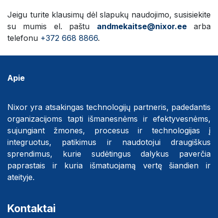
Jeigu turite klausimų dėl slapukų naudojimo, susisiekite
su mumis el. paštu
andmekaitse@nixor.ee
arba
telefonu
+372 668 8866
.
Apie
Nixor yra atsakingas technologijų partneris, padedantis
organizacijoms tapti išmanesnėms ir efektyvesnėms,
sujungiant žmones, procesus ir technologijas į
integruotus, patikimus ir naudotojui draugiškus
sprendimus, kurie sudėtingus dalykus paverčia
paprastais ir kuria išmatuojamą vertę šiandien ir
ateityje.
Kontaktai