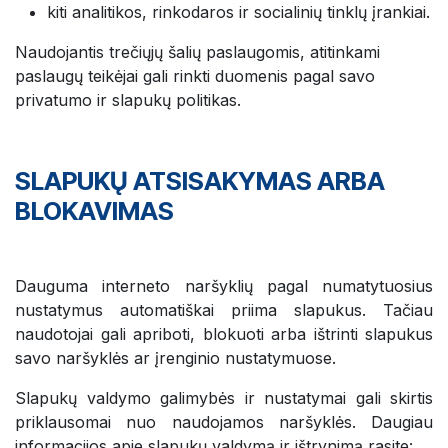
kiti analitikos, rinkodaros ir socialinių tinklų įrankiai.
Naudojantis trečiųjų šalių paslaugomis, atitinkami
paslaugų teikėjai gali rinkti duomenis pagal savo
privatumo ir slapukų politikas.
SLAPUKŲ ATSISAKYMAS ARBA
BLOKAVIMAS
Dauguma interneto naršyklių pagal numatytuosius
nustatymus automatiškai priima slapukus. Tačiau
naudotojai gali apriboti, blokuoti arba ištrinti slapukus
savo naršyklės ar įrenginio nustatymuose.
Slapukų valdymo galimybės ir nustatymai gali skirtis
priklausomai nuo naudojamos naršyklės. Daugiau
informacijos apie slapukų valdymą ir ištrynimą rasite: