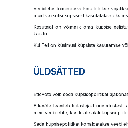
Veebilehe toimimiseks kasutatakse vajalikke
muid valikulisi küpsiseid kasutatakse üksne
Kasutajal on võimalik oma küpsise-eelistu
kaudu.
Kui Teil on küsimusi küpsiste kasutamise v
ÜLDSÄTTED
Ettevõte võib seda küpsisepoliitikat ajako
Ettevõte teavitab külastajaid uuendustest, 
meie veebilehte, kus leiate alati küpsisepol
Seda küpsisepoliitikat kohaldatakse veebileh