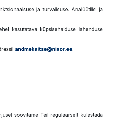
tsionaalsuse ja turvalisuse. Analüütilisi ja
ilehel kasutatava küpsisehalduse lahenduse
dressil
andmekaitse@nixor.ee
.
hjusel soovitame Teil regulaarselt külastada