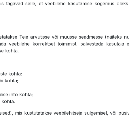
 tagavad selle, et veebilehe kasutamise kogemus oleks võ
estatakse Teie arvutisse või muusse seadmesse (näiteks nuti
da veebilehe korrektset toimimist, salvestada kasutaja 
ise kohta.
ste kohta;
bi kohta;
lise info kohta;
a kohta.
sised), mis kustutatakse veebilehitseja sulgemisel, või püs