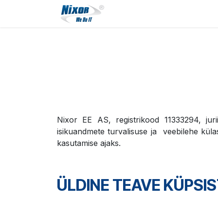
Skip to Content
Terviklahendused
Tee
Nixor EE AS, registrikood 11333294, juri
isikuandmete turvalisuse ja veebilehe külas
kasutamise ajaks.
ÜLDINE TEAVE KÜPSI