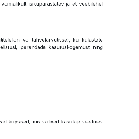
imalikult isikupärastatav ja et veebilehel
telefoni või tahvelarvutisse), kui külastate
eelistusi, parandada kasutuskogemust ning
ivad küpsised, mis säilivad kasutaja seadmes