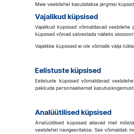
Meie veebilehel kasutatakse järgmisi küpsist
Vajalikud küpsised
Vajalikud küpsised võimaldavad veebilehe p
küpsised võivad salvestada näiteks sessiooni
Vajalikke küpsiseid ei ole võimalik välja lüli
Eelistuste küpsised
Eelistuste küpsised võimaldavad veebilehel 
pakkuda personaalsemat kasutuskogemust
Analüütilised küpsised
Analüütilised küpsised aitavad meil mõista
veebilehel navigeeritakse. See võimaldab me