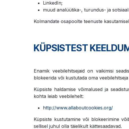
LinkedIn;
muud analüütika-, turundus- ja sotsiaal
Kolmandate osapoolte teenuste kasutamisel 
KÜPSISTEST KEELDUM
Enamik veebilehitsejaid on vaikimisi seadi
blokeerida või kustutada oma veebilehitsej
Küpsiste haldamise võimalused ja seadistu
kohta leiab veebilehelt:
http://www.allaboutcookies.org/
Küpsiste kustutamine või blokeerimine või
sellisel juhul olla täielikult kättesaadavad.