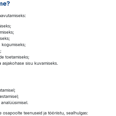
ame?
aavutamiseks:
iseks;
tmiseks;
seks;
ka kogumiseks;
;
de toetamiseks;
a asjakohase sisu kuvamiseks.
tamisel;
estamisel;
 analüüsimisel.
osapoolte teenuseid ja tööriistu, sealhulgas: