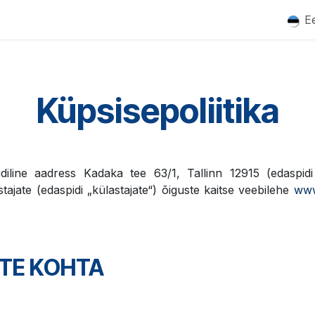
nused
Partnerid
Uudised
Meist
Kontakt
Ee
Küpsisepoliitika
idiline aadress Kadaka tee 63/1, Tallinn 12915 (edaspid
tajate (edaspidi „külastajate“) õiguste kaitse veebilehe
www
STE KOHTA