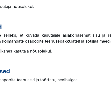
asutaja nõusolekul.
d
kse selleks, et kuvada kasutajale asjakohasemat sisu ja
 kolmandate osapoolte teenusepakkujatelt ja sotsiaalmeedia
 üksnes kasutaja nõusolekul.
used
poolte teenuseid ja tööriistu, sealhulgas: