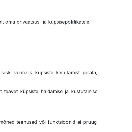
oma privaatsus- ja küpsisepoliitikatele.
E
iiski võimalik küpsiste kasutamist piirata,
t teavet küpsiste haldamise ja kustutamise
 mõned teenused või funktsioonid ei pruugi