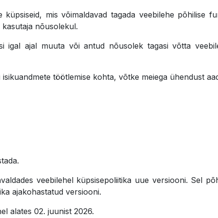
 küpsiseid, mis võimaldavad tagada veebilehe põhilise funk
s kasutaja nõusolekul.
si igal ajal muuta või antud nõusolek tagasi võtta veeb
õi isikuandmete töötlemise kohta, võtke meiega ühendust aa
hastada.
avaldades veebilehel küpsisepoliitika uue versiooni. Sel põ
iitika ajakohastatud versiooni.
el alates 02. juunist 2026.