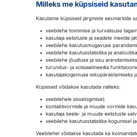
Milleks me küpsiseid kasut
Kasutame küpsiseid järgmiste eesmärkide s
veebilehe toimimise ja turvalisuse tagam
kasutaja eelistuste ja seadete meelde jä
veebilehe kasutusmugavuse parandami
veebilehe kasutusstatistika ja analüüti
veebilehe jõudluse ja sisu arendamiseks
turundus- ja sotsiaalmeedia funktsiooni
kasutajakogemuse isikupärastamiseks j
Küpsiseid võidakse kasutada näiteks:
veebilehele sisselogimisel;
kontaktivormide ja muude vormide kasu
kasutaja keele- ja muude eelistuste salv
veebilehe kasutusstatistika kogumisel ja
Veebilehel võidakse kasutada ka kolmandate 