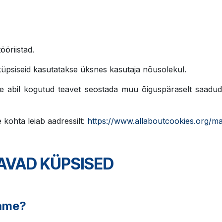
ööriistad.
si küpsiseid kasutatakse üksnes kasutaja nõusolekul.
 abil kogutud teavet seostada muu õiguspäraselt saadud 
 kohta leiab aadressilt:
https://www.allaboutcookies.org/m
AVAD KÜPSISED
tame?