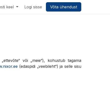
sti keel
Logi sisse
Võta ühendust
i „ettevõte“ või „meie“), kohustub tagama
.nixor.ee
(edaspidi „veebileht“) ja selle sisu