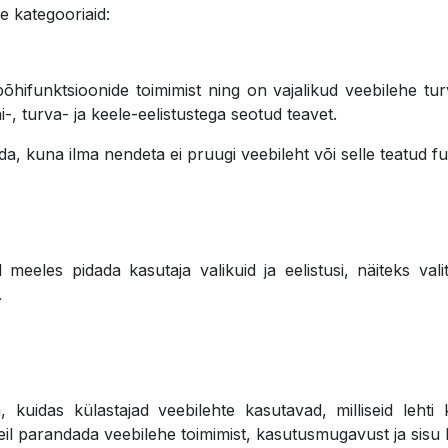
e kategooriaid:
õhifunktsioonide toimimist ning on vajalikud veebilehe tu
-, turva- ja keele-eelistustega seotud teavet.
tada, kuna ilma nendeta ei pruugi veebileht või selle teatud f
meeles pidada kasutaja valikuid ja eelistusi, näiteks vali
.
, kuidas külastajad veebilehte kasutavad, milliseid leht
il parandada veebilehe toimimist, kasutusmugavust ja sisu kv