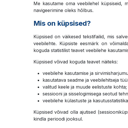
Me kasutame oma veebilehel küpsiseid, mis
navigeerimine oleks hõlbus.
Mis on küpsised?
Küpsised on väikesed tekstifailid, mis salv
veebilehte. Küpsiste eesmärk on võimalda
koguda statistilist teavet veebilehe kasutam
Küpsised võivad koguda teavet näiteks:
veebilehe kasutamise ja sirvimisharjumu
kasutatava seadme ja veebilehitseja tüü
valitud keele ja muude eelistuste kohta;
sessiooni ja sisselogimisega seotud tehni
veebilehe külastuste ja kasutusstatistik
Küpsised võivad olla ajutised (sessiooniküp
kindla perioodi jooksul.