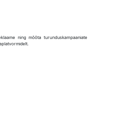
 reklaame ning mõõta turunduskampaaniate
platvormidelt.