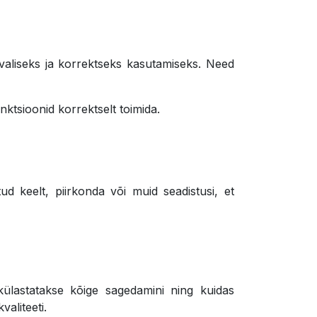
rvaliseks ja korrektseks kasutamiseks. Need
unktsioonid korrektselt toimida.
tud keelt, piirkonda või muid seadistusi, et
i külastatakse kõige sagedamini ning kuidas
aliteeti.