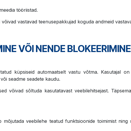
meedia tööriistad.
võivad vastavad teenusepakkujad koguda andmeid vastavalt 
INE VÕI NENDE BLOKEERIMIN
statud küpsiseid automaatselt vastu võtma. Kasutajal on s
a või seadme seadete kaudu.
sed võivad sõltuda kasutatavast veebilehitsejast. Täpsema
b mõjutada veebilehe teatud funktsioonide toimimist ning