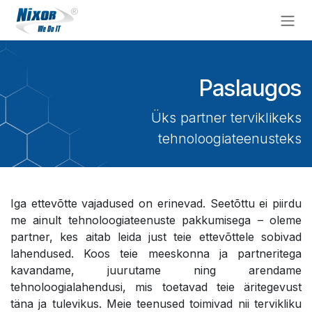
Skip to Content
Paslaugos
Üks partner terviklikeks
tehnoloogiateenusteks
Iga ettevõtte vajadused on erinevad. Seetõttu ei piirdu
me ainult tehnoloogiateenuste pakkumisega – oleme
partner, kes aitab leida just teie ettevõttele sobivad
lahendused. Koos teie meeskonna ja partneritega
kavandame, juurutame ning arendame
tehnoloogialahendusi, mis toetavad teie äritegevust
täna ja tulevikus. Meie teenused toimivad nii tervikliku