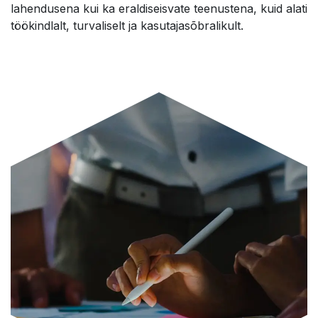
lahendusena kui ka eraldiseisvate teenustena, kuid alati
töökindlalt, turvaliselt ja kasutajasõbralikult.