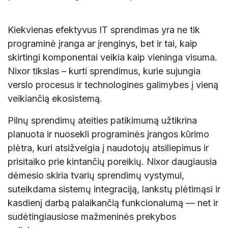
Kiekvienas efektyvus IT sprendimas yra ne tik
programinė įranga ar įrenginys, bet ir tai, kaip
skirtingi komponentai veikia kaip vieninga visuma.
Nixor tikslas – kurti sprendimus, kurie sujungia
verslo procesus ir technologines galimybes į vieną
veikiančią ekosistemą.
Pilnų sprendimų ateities patikimumą užtikrina
planuota ir nuosekli programinės įrangos kūrimo
plėtra, kuri atsižvelgia į naudotojų atsiliepimus ir
prisitaiko prie kintančių poreikių. Nixor daugiausia
dėmesio skiria tvarių sprendimų vystymui,
suteikdama sistemų integraciją, lankstų plėtimąsi ir
kasdienį darbą palaikančią funkcionalumą — net ir
sudėtingiausiose mažmeninės prekybos