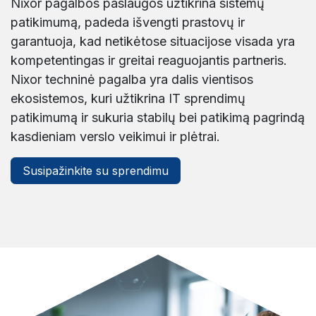
Nixor pagalbos paslaugos užtikrina sistemų
patikimumą, padeda išvengti prastovų ir
garantuoja, kad netikėtose situacijose visada yra
kompetentingas ir greitai reaguojantis partneris.
Nixor techninė pagalba yra dalis vientisos
ekosistemos, kuri užtikrina IT sprendimų
patikimumą ir sukuria stabilų bei patikimą pagrindą
kasdieniam verslo veikimui ir plėtrai.
Susipažinkite su sprendimu