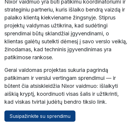
Nixor vaidmuo yra būti patikimu koordinatoriumi ir
strateginiu partneriu, kuris išlaiko bendrą vaizdą ir
palaiko klientą kiekviename žingsnyje. Stiprus
projektų valdymas užtikrina, kad sudėtingi
sprendimai būtų sklandžiai įgyvendinami, o
klientas galėtų sutelkti dėmesį į savo verslo veiklą,
žinodamas, kad techninis įgyvendinimas yra
patikimose rankose.
Gerai valdomas projektas sukuria pagrindą
patikimam ir verslui vertingam sprendimui — ir
būtent čia atsiskleidžia Nixor vaidmuo: išlaikyti
aiškią kryptį, koordinuoti visas šalis ir užtikrinti,
kad viskas tvirtai judėtų bendro tikslo link.
Susipažinkite su sprendimu