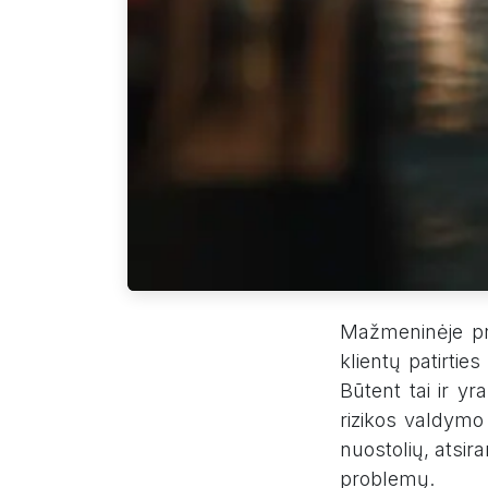
Mažmeninėje pr
klientų patirti
Būtent tai ir y
rizikos valdymo 
nuostolių, atsir
problemų.