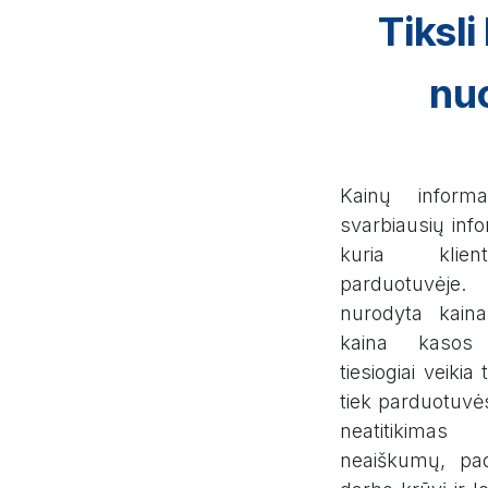
Tiksli
nuo
Kainų inform
svarbiausių info
kuria klien
parduotuvėje
nurodyta kai
kaina kasos 
tiesiogiai veikia 
tiek parduotuvė
neatitikimas
neaiškumų, pad