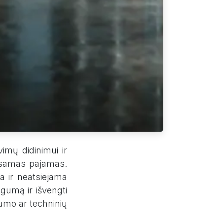
mų didinimui ir
 esamas pajamas.
a ir neatsiejama
ngumą ir išvengti
dumo ar techninių