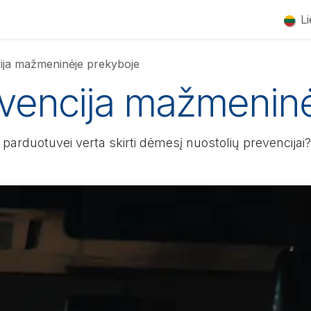
Partneriai
Naujienos​
Apie mus
Kontaktai
L
ija mažmeninėje prekyboje
evencija mažmenin
arduotuvei verta skirti dėmesį nuostolių prevencijai?