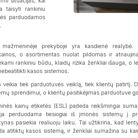
mti situacijas, kai
a taisyti rankiniu
kės parduodamos
.
 mažmeninėje prekyboje yra kasdienė realybė. Ke
ainos, o asortimentas nuolat pildomas ir atnaujin
iekami rankiniu būdu, klaidų rizika ženkliai išauga, o l
nebeatitikti kasos sistemos.
s veikia tiek parduotuvės veiklą, tiek klientų patirtį. 
mų sprendimui, o klientų pasitikėjimas parduotuve ga
nės kainų etiketės (ESL) padeda reikšmingai sumažin
ija perduodama tiesiogiai iš įmonės sistemų į p
tynas pasiekia realiuoju laiku. Tai užtikrina, kad len
da atitiktų kasos sistemą, ir ženkliai sumažina su ka