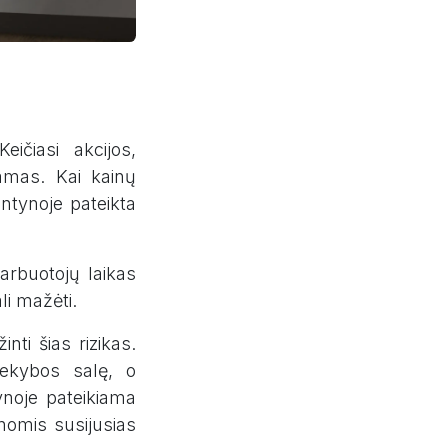
ičiasi akcijos,
amas. Kai kainų
entynoje pateikta
Darbuotojų laikas
li mažėti.
ti šias rizikas.
rekybos salę, o
tynoje pateikiama
inomis susijusias