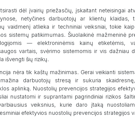
tsirasti dėl įvairių priežasčių, įskaitant neteisingai a
tynose, netyčines darbuotojų ar klientų klaidas, t
ų vaidmenį atlieka ir techniniai veiksniai, tokie kai
sos sistemų patikimumas. Šiuolaikinė mažmeninė pr
logijomis — elektroninėmis kainų etiketėmis, v
ugos vartais, svėrimo sistemomis ir vis dažniau dir
a išvengti šių rizikų.
cija nėra tik kaštų mažinimas. Gerai veikianti sistem
į, mažina darbuotojų stresą ir sukuria skaidresn
klos aplinką. Nuostolių prevencijos strategijos efekt
liai nustatomi ir suprantami pagrindiniai rizikos šaltin
arbiausius veiksnius, kurie daro įtaką nuostoli
 esminiai efektyvios nuostolių prevencijos strategijos