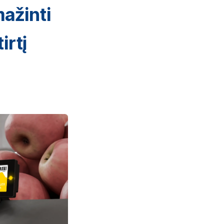
mažinti
irtį