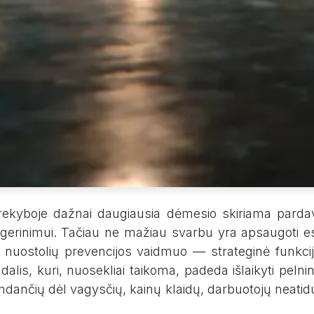
ekyboje dažnai daugiausia dėmesio skiriama pardavi
es gerinimui. Tačiau ne mažiau svarbu yra apsaugoti
ra nuostolių prevencijos vaidmuo — strateginė funkcij
dalis, kuri, nuosekliai taikoma, padeda išlaikyti pelni
andančių dėl vagysčių, kainų klaidų, darbuotojų neati