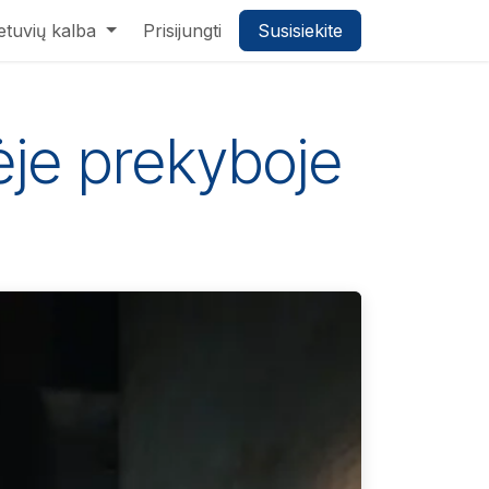
ietuvių kalba
Prisijungti
Susisiekite
ėje prekyboje