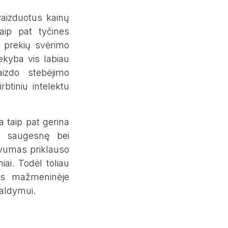
tvaizduotus kainų
aip pat tyčines
p prekių svėrimo
ekyba vis labiau
aizdo stebėjimo
btiniu intelektu
a taip pat gerina
ę, saugesnę bei
yvumas priklauso
iai. Todėl toliau
ams mažmeninėje
 valdymui.