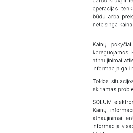
darbo krūvį ir le
operacijas tenk
būdu arba pre
neteisinga kaina
Kainų pokyčiai
koreguojamos k
atnaujinimai atl
informacija gali 
Tokios situacijo
skiriamas proble
SOLUM elektroni
Kainų informac
atnaujinimai len
informacija visa