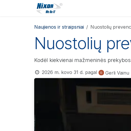
Skip to Content
Sprendimai​
Paslaugos
Naujienos ir straipsniai
Nuostolių prevenc
Nuostolių pr
Kodėl kiekvienai mažmeninės prekybos p
2026 m. kovo 31 d.
pagal
Gerli Vainu