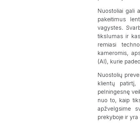
Nuostoliai gali a
pakeitimus len
vagystes. Svarb
tikslumas ir ka
remiasi techno
kameromis, apsa
(AI), kurie paded
Nuostolių preven
klientų patirt
pelningesnę vei
nuo to, kaip tiks
apžvelgsime sv
prekyboje ir yra