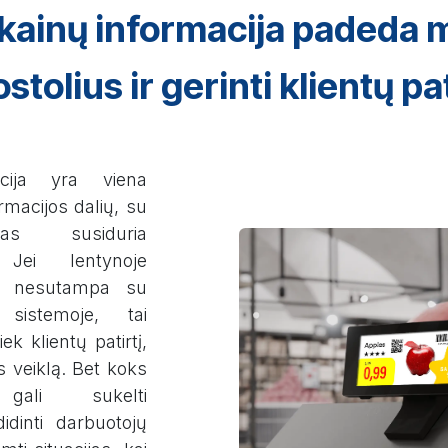
 kainų informacija padeda 
stolius ir gerinti klientų pat
acija yra viena
rmacijos dalių, su
tas susiduria
. Jei lentynoje
na nesutampa su
sistemoje, tai
tiek klientų patirtį,
s veiklą. Bet koks
 gali sukelti
idinti darbuotojų