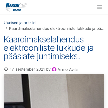
Skip to Content
Uudised ja artiklid
Kaardimakselahendus elektrooniliste lukkude ja pääslate juhtimiseks.
Kaardimakselahendus
elektrooniliste lukkude ja
pääslate juhtimiseks.
17. september 2021
by
Armo Avila