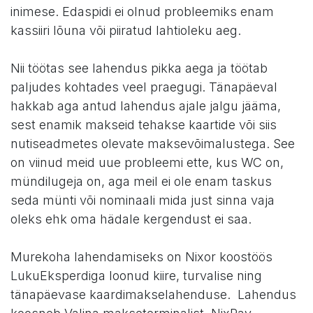
inimese. Edaspidi ei olnud probleemiks enam
kassiiri lõuna või piiratud lahtioleku aeg.
Nii töötas see lahendus pikka aega ja töötab
paljudes kohtades veel praegugi. Tänapäeval
hakkab aga antud lahendus ajale jalgu jääma,
sest enamik makseid tehakse kaartide või siis
nutiseadmetes olevate maksevõimalustega. See
on viinud meid uue probleemi ette, kus WC on,
mündilugeja on, aga meil ei ole enam taskus
seda münti või nominaali mida just sinna vaja
oleks ehk oma hädale kergendust ei saa.
Murekoha lahendamiseks on Nixor koostöös
LukuEksperdiga loonud kiire, turvalise ning
tänapäevase kaardimakselahenduse. Lahendus