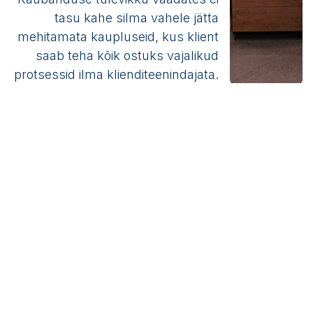
tasu kahe silma vahele jätta
mehitamata kaupluseid, kus klient
saab teha kõik ostuks vajalikud
protsessid ilma klienditeenindajata.
Ole valdkonna uudistega kursis
Telli
Meist