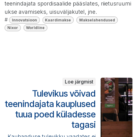
teenindajata spordisaalide pääslates, riietusruumi
ukse avamiseks, uisuväljakutel, jne.
#
Innovatsioon
Kaardimakse
Makselahendused
Nixor
Worldline
Loe järgmist
Tulevikus võivad
teenindajata kauplused
tuua poed küladesse
tagasi
Kaubanduse tulevikku vaadates ei