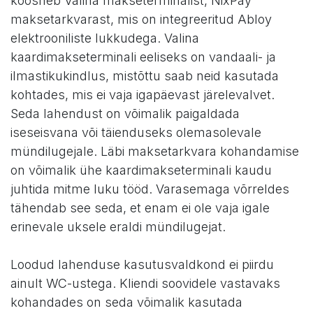
koosneb Valina makseterminalist, NixPay
maksetarkvarast, mis on integreeritud Abloy
elektrooniliste lukkudega. Valina
kaardimakseterminali eeliseks on vandaali- ja
ilmastikukindlus, mistõttu saab neid kasutada
kohtades, mis ei vaja igapäevast järelevalvet.
Seda lahendust on võimalik paigaldada
iseseisvana või täienduseks olemasolevale
mündilugejale. Läbi maksetarkvara kohandamise
on võimalik ühe kaardimakseterminali kaudu
juhtida mitme luku tööd. Varasemaga võrreldes
tähendab see seda, et enam ei ole vaja igale
erinevale uksele eraldi mündilugejat.
Loodud lahenduse kasutusvaldkond ei piirdu
ainult WC-ustega. Kliendi soovidele vastavaks
kohandades on seda võimalik kasutada