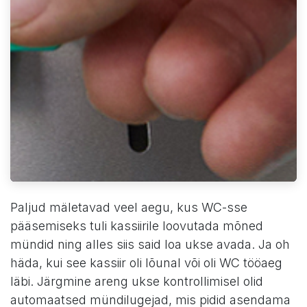
Paljud mäletavad veel aegu, kus WC-sse
pääsemiseks tuli kassiirile loovutada mõned
mündid ning alles siis said loa ukse avada. Ja oh
häda, kui see kassiir oli lõunal või oli WC tööaeg
läbi. Järgmine areng ukse kontrollimisel olid
automaatsed mündilugejad, mis pidid asendama