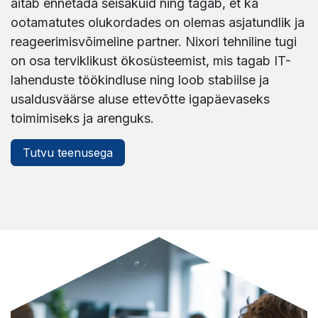
aitab ennetada seisakuid ning tagab, et ka
ootamatutes olukordades on olemas asjatundlik ja
reageerimisvõimeline partner. Nixori tehniline tugi
on osa terviklikust ökosüsteemist, mis tagab IT-
lahenduste töökindluse ning loob stabiilse ja
usaldusväärse aluse ettevõtte igapäevaseks
toimimiseks ja arenguks.
Tutvu teenusega