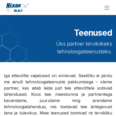
Skip to Content
Teenused
Üks partner terviklikeks
tehnoloogiateenusteks.
Iga ettevõtte vajadused on erinevad. Seetõttu ei piirdu
me ainult tehnoloogiateenuste pakkumisega – oleme
partner, kes aitab leida just teie ettevõttele sobivad
lahendused. Koos teie meeskonna ja partneritega
kavandame, juurutame ning arendame
tehnoloogialahendusi, mis toetavad teie äritegevust
täna ja tulevikus. Meie teenused toimivad nii tervikliku