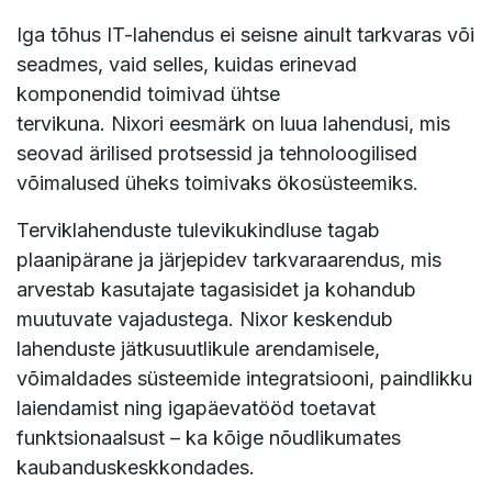
Iga tõhus IT-lahendus ei seisne ainult tarkvaras või
seadmes, vaid selles, kuidas erinevad
komponendid toimivad ühtse
tervikuna. Nixori eesmärk on luua lahendusi, mis
seovad ärilised protsessid ja tehnoloogilised
võimalused üheks toimivaks ökosüsteemiks.
Terviklahenduste tulevikukindluse tagab
plaanipärane ja järjepidev tarkvaraarendus, mis
arvestab kasutajate tagasisidet ja kohandub
muutuvate vajadustega. Nixor keskendub
lahenduste jätkusuutlikule arendamisele,
võimaldades süsteemide integratsiooni, paindlikku
laiendamist ning igapäevatööd toetavat
funktsionaalsust – ka kõige nõudlikumates
kaubanduskeskkondades.