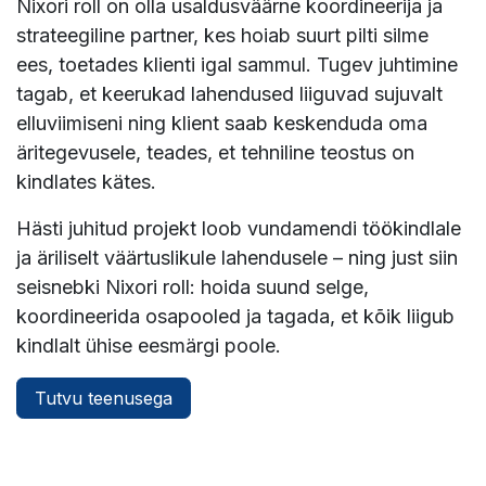
Nixori roll on olla usaldusväärne koordineerija ja
strateegiline partner, kes hoiab suurt pilti silme
ees, toetades klienti igal sammul. Tugev juhtimine
tagab, et keerukad lahendused liiguvad sujuvalt
elluviimiseni ning klient saab keskenduda oma
äritegevusele, teades, et tehniline teostus on
kindlates kätes.
Hästi juhitud projekt loob vundamendi töökindlale
ja äriliselt väärtuslikule lahendusele – ning just siin
seisnebki Nixori roll: hoida suund selge,
koordineerida osapooled ja tagada, et kõik liigub
kindlalt ühise eesmärgi poole.
Tutvu teenusega