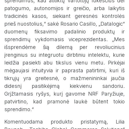
sprendimus, kad atitiktų vartotojų lūkesčius dėl
patogumo, autonomijos ir greičio, arba laikytis
tradicinės kasos, siekiant geresnės kontrolės
prieš nuostolius,“ sakė Rosario Casillo, „Datalogic“
duomenų fiksavimo padalinio produktų ir
sprendimų vykdomasis viceprezidentas. „Mes
išsprendėme šią dilemą per revoliucinius
įrenginius su integruotu dirbtiniu intelektu, kurie
leidžia pasiekti abu tikslus vienu metu. Pirkėjai
mėgaujasi intuityvia ir paprasta patirtimi, kuri iš
tikrųjų yra greitesnė, o mažmenininkai jaučia
didesnį pasitikėjimą kiekvienu sandoriu.
Grįžtamasis ryšys, kurį gavome NRF Paryžiuje,
patvirtino, kad pramonė laukė būtent tokio
sprendimo.“
Komentuodama produkto pristatymą, Lilia