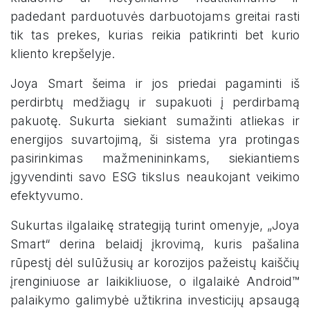
padedant parduotuvės darbuotojams greitai rasti
tik tas prekes, kurias reikia patikrinti bet kurio
kliento krepšelyje.
Joya Smart šeima ir jos priedai pagaminti iš
perdirbtų medžiagų ir supakuoti į perdirbamą
pakuotę. Sukurta siekiant sumažinti atliekas ir
energijos suvartojimą, ši sistema yra protingas
pasirinkimas mažmenininkams, siekiantiems
įgyvendinti savo ESG tikslus neaukojant veikimo
efektyvumo.
Sukurtas ilgalaikę strategiją turint omenyje, „Joya
Smart“ derina belaidį įkrovimą, kuris pašalina
rūpestį dėl sulūžusių ar korozijos pažeistų kaiščių
įrenginiuose ar laikikliuose, o ilgalaikė Android™
palaikymo galimybė užtikrina investicijų apsaugą