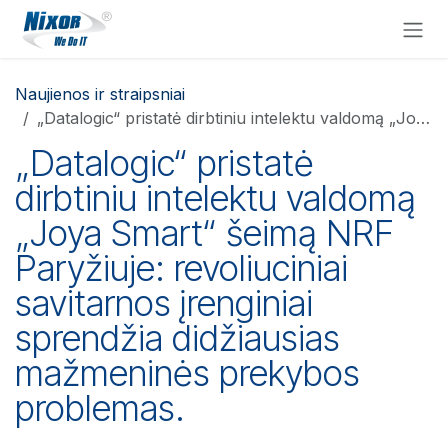
Skip to Content
Naujienos ir straipsniai
„Datalogic“ pristatė dirbtiniu intelektu valdomą „Joya Smart“ šeimą NRF Paryžiuje: revoliuciniai savitarnos įrenginiai sprendžia didžiausias mažmeninės prekybos problemas.
„Datalogic“ pristatė
dirbtiniu intelektu valdomą
„Joya Smart“ šeimą NRF
Paryžiuje: revoliuciniai
savitarnos įrenginiai
sprendžia didžiausias
mažmeninės prekybos
problemas.