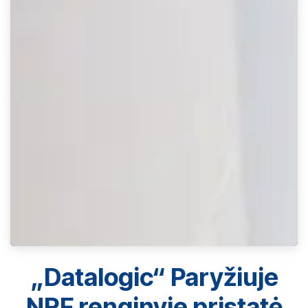
„Datalogic“ Paryžiuje
NRF renginyje pristatė