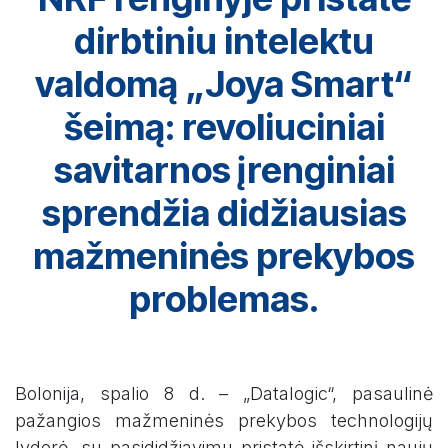
dirbtiniu intelektu
valdomą „Joya Smart“
šeimą: revoliuciniai
savitarnos įrenginiai
sprendžia didžiausias
mažmeninės prekybos
problemas.
Bolonija, spalio 8 d. – „Datalogic“, pasaulinė
pažangios mažmeninės prekybos technologijų
lyderė, su pasididžiavimu pristatė išskirtinį naujų