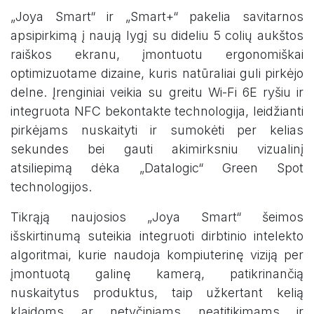
„Joya Smart“ ir „Smart+“ pakelia savitarnos
apsipirkimą į naują lygį su dideliu 5 colių aukštos
raiškos ekranu, įmontuotu ergonomiškai
optimizuotame dizaine, kuris natūraliai guli pirkėjo
delne. Įrenginiai veikia su greitu Wi-Fi 6E ryšiu ir
integruota NFC bekontakte technologija, leidžianti
pirkėjams nuskaityti ir sumokėti per kelias
sekundes bei gauti akimirksniu vizualinį
atsiliepimą dėka „Datalogic“ Green Spot
technologijos.
Tikrąją naujosios „Joya Smart“ šeimos
išskirtinumą suteikia integruoti dirbtinio intelekto
algoritmai, kurie naudoja kompiuterinę viziją per
įmontuotą galinę kamerą, patikrinančią
nuskaitytus produktus, taip užkertant kelią
klaidoms ar netyčiniams neatitikimams ir