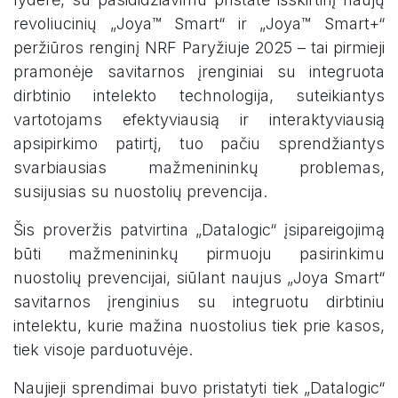
revoliucinių „Joya™ Smart“ ir „Joya™ Smart+“
peržiūros renginį NRF Paryžiuje 2025 – tai pirmieji
pramonėje savitarnos įrenginiai su integruota
dirbtinio intelekto technologija, suteikiantys
vartotojams efektyviausią ir interaktyviausią
apsipirkimo patirtį, tuo pačiu sprendžiantys
svarbiausias mažmenininkų problemas,
susijusias su nuostolių prevencija.
Šis proveržis patvirtina „Datalogic“ įsipareigojimą
būti mažmenininkų pirmuoju pasirinkimu
nuostolių prevencijai, siūlant naujus „Joya Smart“
savitarnos įrenginius su integruotu dirbtiniu
intelektu, kurie mažina nuostolius tiek prie kasos,
tiek visoje parduotuvėje.
Naujieji sprendimai buvo pristatyti tiek „Datalogic“