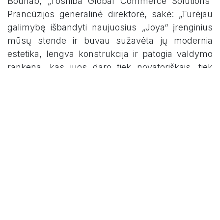
Bounab, „Toshiba Global Commerce Solutions“
Prancūzijos generalinė direktorė, sakė: „Turėjau
galimybę išbandyti naujuosius „Joya“ įrenginius
mūsų stende ir buvau sužavėta jų modernia
estetika, lengva konstrukcija ir patogia valdymo
rankena, kas juos daro tiek novatoriškais, tiek
patogiais vartotojui. Pradinė klientų atsiliepimų
dalis buvo labai teigiama, ypač dėl integruoto
dirbtinio intelekto galimybių, kurios padidina
efektyvumą ir saugumą viso kasos proceso
metu.“
Oficialus „Joya Smart“ paleidimas rinkoje
numatytas šių metų lapkritį 2025 m., o
pažangesnė „Joya Smart+“ versija pasirodys
2026 m. pirmąjį ketvirtį, žymėdama naują erą
išmaniųjų savitarnos technologijų evoliucijoje.