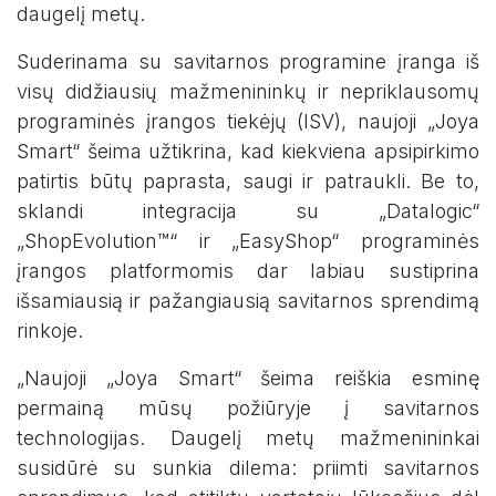
daugelį metų.
Suderinama su savitarnos programine įranga iš
visų didžiausių mažmenininkų ir nepriklausomų
programinės įrangos tiekėjų (ISV), naujoji „Joya
Smart“ šeima užtikrina, kad kiekviena apsipirkimo
patirtis būtų paprasta, saugi ir patraukli. Be to,
sklandi integracija su „Datalogic“
„ShopEvolution™“ ir „EasyShop“ programinės
įrangos platformomis dar labiau sustiprina
išsamiausią ir pažangiausią savitarnos sprendimą
rinkoje.
„Naujoji „Joya Smart“ šeima reiškia esminę
permainą mūsų požiūryje į savitarnos
technologijas. Daugelį metų mažmenininkai
susidūrė su sunkia dilema: priimti savitarnos