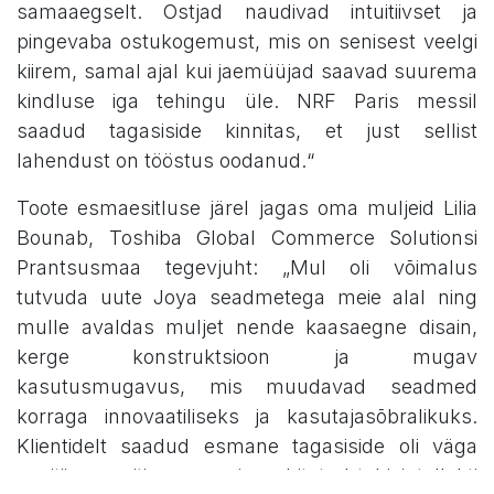
samaaegselt. Ostjad naudivad intuitiivset ja
pingevaba ostukogemust, mis on senisest veelgi
kiirem, samal ajal kui jaemüüjad saavad suurema
kindluse iga tehingu üle. NRF Paris messil
saadud tagasiside kinnitas, et just sellist
lahendust on tööstus oodanud.“
Toote esmaesitluse järel jagas oma muljeid Lilia
Bounab, Toshiba Global Commerce Solutionsi
Prantsusmaa tegevjuht: „Mul oli võimalus
tutvuda uute Joya seadmetega meie alal ning
mulle avaldas muljet nende kaasaegne disain,
kerge konstruktsioon ja mugav
kasutusmugavus, mis muudavad seadmed
korraga innovaatiliseks ja kasutajasõbralikuks.
Klientidelt saadud esmane tagasiside oli väga
positiivne, eriti seoses sisseehitatud tehisintellekti