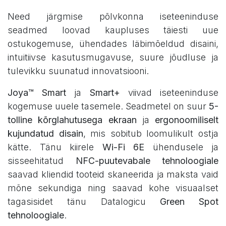
Need järgmise põlvkonna iseteeninduse
seadmed loovad kaupluses täiesti uue
ostukogemuse, ühendades läbimõeldud disaini,
intuitiivse kasutusmugavuse, suure jõudluse ja
tulevikku suunatud innovatsiooni.
Joya™ Smart
ja
Smart+
viivad iseteeninduse
kogemuse uuele tasemele. Seadmetel on suur
5-
tolline kõrglahutusega ekraan
ja
ergonoomiliselt
kujundatud disain
, mis sobitub loomulikult ostja
kätte. Tänu kiirele
Wi-Fi 6E
ühendusele ja
sisseehitatud
NFC-puutevabale tehnoloogiale
saavad kliendid tooteid skaneerida ja maksta vaid
mõne sekundiga ning saavad kohe visuaalset
tagasisidet tänu Datalogicu
Green Spot
tehnoloogiale
.