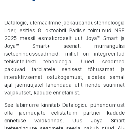
Datalogic, ülemaailmne jaekaubandustehnoloogia
liider, esitles 8. oktoobril Pariisis toimunud NRF
2025 messil esmakordselt uut Joya™ Smart ja
Joya™ Smart+ seeriat, murrangulisi
iseteenindusseadmeid, millel on integreeritud
tehisintellekti tehnoloogia. Uued seadmed
pakuvad tarbijatele senisest tõhusamat ja
interaktiivsemat ostukogemust, aidates samal
ajal jaemüüjatel lahendada üht nende suurimat
väljakutset,
kadude ennetamist
.
See läbimurre kinnitab Datalogicu pühendumust
olla jaemüüjate eelistatuim partner
kadude
ennetuse
valdkonnas. Uus
Joya Smart
iseteeninduse seadmete seeria
pakub nüüd AI-