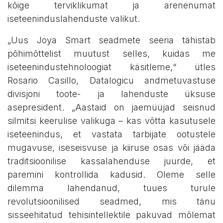
kõige terviklikumat ja arenenumat
iseteeninduslahenduste valikut.
„Uus Joya Smart seadmete seeria tähistab
põhimõttelist muutust selles, kuidas me
iseteenindustehnoloogiat käsitleme,“ ütles
Rosario Casillo, Datalogicu andmetuvastuse
divisjoni toote- ja lahenduste üksuse
asepresident. „Aastaid on jaemüüjad seisnud
silmitsi keerulise valikuga – kas võtta kasutusele
iseteenindus, et vastata tarbijate ootustele
mugavuse, iseseisvuse ja kiiruse osas või jääda
traditsioonilise kassalahenduse juurde, et
paremini kontrollida kadusid. Oleme selle
dilemma lahendanud, tuues turule
revolutsioonilised seadmed, mis tänu
sisseehitatud tehisintellektile pakuvad mõlemat