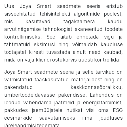
Uus Joya Smart seadmete seeria eristub
sisseehitatud
tehisintellekti algoritmide
poolest,
mis kasutavad tagakaamera kaudu
arvutinägemise tehnoloogiat skaneeritud toodete
kontrollimiseks. See aitab ennetada vigu ja
tahtmatuid eksimusi ning võimaldab kaupluse
töötajatel kiiresti tuvastada ainult need kaubad,
mida on vaja kliendi ostukorvis uuesti kontrollida.
Joya Smart seadmete seeria ja selle tarvikud on
valmistatud taaskasutatud materjalidest ning on
pakendatud keskkonnasõbralikku,
ümbertöödeldavasse pakendisse. Lahendus on
loodud vähendama jäätmeid ja energiatarbimist,
pakkudes jaemüüjatele nutikat viisi oma ESG
eesmärkide saavutamiseks ilma jõudluses
järeleandmisi tegemata.