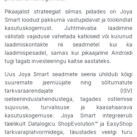
Pikaajalist strateegiat silmas pidades on Joya
Smart loodud pakkuma vastupidavat ja töökindlat
kasutuskogemust. Juhtmevaba laadimine
välistab vajaduse vahetada katkiseid või kulunud
laadimiskontakte nii seadmetel kui ka
laadimispesadel, samas kui pikaajaline Androidi
tugi tagab investeeringu kaitse aastateks.
Uus Joya Smart seadmete seeria ühildub kõigi
suuremate jaemüüjate ning sõltumatute
tarkvaraarendajate (ISV)
iseteeninduslahendustega, tagades ostlemise
sujuvuse, turvalisuse ja kaasahaarava
kasutuskogemuse. Joya Smart integreerub
täielikult Datalogicu ShopEvolution™ ja EasyShop
tarkvaraplatvormidega, täiustades veelgi turu