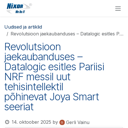
Skip to Content
Uudised ja artiklid
Revolutsioon jaekaubanduses – Datalogic esitles Pariisi NRF messil uut tehisintellektil põhinevat Joya Smart seeriat
Revolutsioon
jaekaubanduses –
Datalogic esitles Pariisi
NRF messil uut
tehisintellektil
põhinevat Joya Smart
seeriat
14. oktoober 2025
by
Gerli Vainu