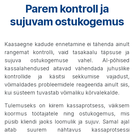
Parem kontroll ja
sujuvam ostukogemus
Kaasaegne kadude ennetamine ei tähenda ainult
rangemat kontrolli, vaid tasakaalu täpsuse ja
sujuva ostukogemuse vahel. AI-põhised
kassalahendused aitavad vähendada juhuslike
kontrollide ja käsitsi sekkumise vajadust,
võimaldades probleemidele reageerida ainult siis,
kui süsteem tuvastab võimaliku kõrvalekalde.
Tulemuseks on kiirem kassaprotsess, väiksem
koormus töötajatele ning ostukogemus, mis
püsib kliendi jaoks loomulik ja sujuv. Samal ajal
aitab suurem nähtavus kassaprotsessi