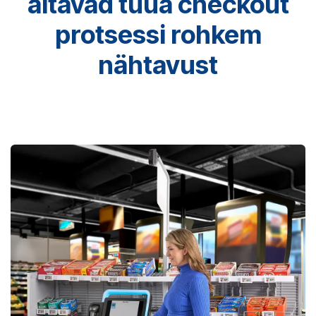
aitavad tuua checkout
protsessi rohkem
nähtavust