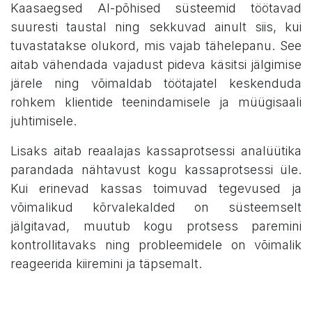
Kaasaegsed AI-põhised süsteemid töötavad
suuresti taustal ning sekkuvad ainult siis, kui
tuvastatakse olukord, mis vajab tähelepanu. See
aitab vähendada vajadust pideva käsitsi jälgimise
järele ning võimaldab töötajatel keskenduda
rohkem klientide teenindamisele ja müügisaali
juhtimisele.
Lisaks aitab reaalajas kassaprotsessi analüütika
parandada nähtavust kogu kassaprotsessi üle.
Kui erinevad kassas toimuvad tegevused ja
võimalikud kõrvalekalded on süsteemselt
jälgitavad, muutub kogu protsess paremini
kontrollitavaks ning probleemidele on võimalik
reageerida kiiremini ja täpsemalt.