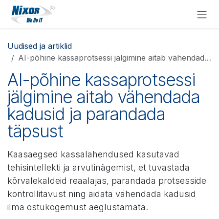
Skip to Content
Uudised ja artiklid
AI-põhine kassaprotsessi jälgimine aitab vähendada kadusid ja parandada täpsust
AI-põhine kassaprotsessi
jälgimine aitab vähendada
kadusid ja parandada
täpsust
Kaasaegsed kassalahendused kasutavad
tehisintellekti ja arvutinägemist, et tuvastada
kõrvalekaldeid reaalajas, parandada protsesside
kontrollitavust ning aidata vähendada kadusid
ilma ostukogemust aeglustamata.