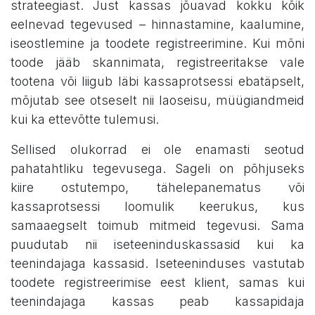
strateegiast. Just kassas jõuavad kokku kõik
eelnevad tegevused – hinnastamine, kaalumine,
iseostlemine ja toodete registreerimine. Kui mõni
toode jääb skannimata, registreeritakse vale
tootena või liigub läbi kassaprotsessi ebatäpselt,
mõjutab see otseselt nii laoseisu, müügiandmeid
kui ka ettevõtte tulemusi.
Sellised olukorrad ei ole enamasti seotud
pahatahtliku tegevusega. Sageli on põhjuseks
kiire ostutempo, tähelepanematus või
kassaprotsessi loomulik keerukus, kus
samaaegselt toimub mitmeid tegevusi. Sama
puudutab nii iseteeninduskassasid kui ka
teenindajaga kassasid. Iseteeninduses vastutab
toodete registreerimise eest klient, samas kui
teenindajaga kassas peab kassapidaja