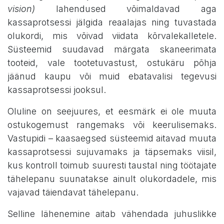
vision)
lahendused võimaldavad aga
kassaprotsessi jälgida reaalajas ning tuvastada
olukordi, mis võivad viidata kõrvalekalletele.
Süsteemid suudavad märgata skaneerimata
tooteid, vale tootetuvastust, ostukäru põhja
jäänud kaupu või muid ebatavalisi tegevusi
kassaprotsessi jooksul.
Oluline on seejuures, et eesmärk ei ole muuta
ostukogemust rangemaks või keerulisemaks.
Vastupidi – kaasaegsed süsteemid aitavad muuta
kassaprotsessi sujuvamaks ja täpsemaks viisil,
kus kontroll toimub suuresti taustal ning töötajate
tähelepanu suunatakse ainult olukordadele, mis
vajavad täiendavat tähelepanu.
Selline lähenemine aitab vähendada juhuslikke