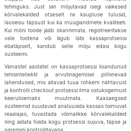
tehinguks. Just siin mõjutavad isegi väikesed
kõrvalekalded otseselt nii kaupluse tulusid,
laoseisu täpsust kui ka müügiandmete kvaliteeti.
Kui mõni toode jääb skannimata, registreeritakse
vale tootena või liigub läbi kassaprotsessi
ebatäpselt, kandub selle mõju edasi kogu
süsteemi.
Viimastel aastatel on kassaprotsessi lisandunud
tehisintellektil ja arvutinägemisel põhinevad
lahendused, mis aitavad tuua rohkem nähtavust
ja kontrolli checkout protsessi ilma ostukogemust
keerulisemaks muutmata. Kaasaegsed
süsteemid suudavad analüüsida kassas toimuvat
reaalajas, tuvastada võimalikke kõrvalekaldeid
ning aidata hoida kogu protsessi sujuva, täpse ja
paremini kontrollitavana.