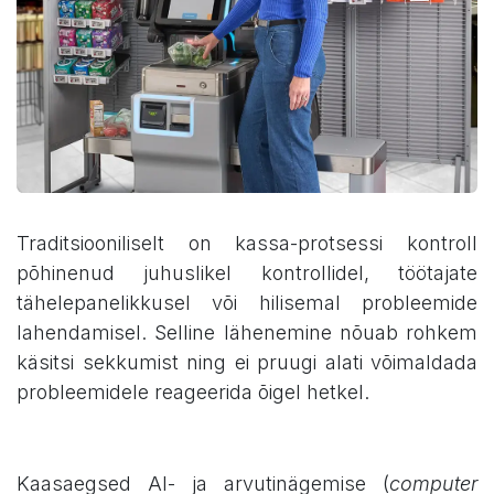
Traditsiooniliselt on kassa-protsessi kontroll
põhinenud juhuslikel kontrollidel, töötajate
tähelepanelikkusel või hilisemal probleemide
lahendamisel. Selline lähenemine nõuab rohkem
käsitsi sekkumist ning ei pruugi alati võimaldada
probleemidele reageerida õigel hetkel.
Kaasaegsed AI- ja arvutinägemise (
computer