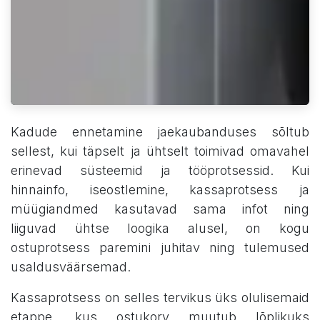
Kadude ennetamine jaekaubanduses sõltub
sellest, kui täpselt ja ühtselt toimivad omavahel
erinevad süsteemid ja tööprotsessid. Kui
hinnainfo, iseostlemine, kassaprotsess ja
müügiandmed kasutavad sama infot ning
liiguvad ühtse loogika alusel, on kogu
ostuprotsess paremini juhitav ning tulemused
usaldusväärsemad.
Kassaprotsess on selles tervikus üks olulisemaid
etappe, kus ostukorv muutub lõplikuks