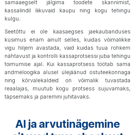
samaaegselt jälgima toodete skannimist,
kassalindil liikuvaid kaupu ning kogu tehingu
kulgu.
Seetõttu ei ole kaasaegses jaekaubanduses
küsimus enam ainult selles, kuidas võimalikke
vigu hiljem avastada, vaid kuidas tuua rohkem
nähtavust ja kontrolli kassaprotsessi juba tehingu
toimumise ajal. Kui kassaprotsess töötab sama
andmeloogika alusel ülejäänud ostuteekonnaga
ning kõrvalekaldeid on võimalik tuvastada
reaalajas, muutub kogu protsess sujuvamaks,
täpsemaks ja paremini juhitavaks.
AI ja arvutinägemine