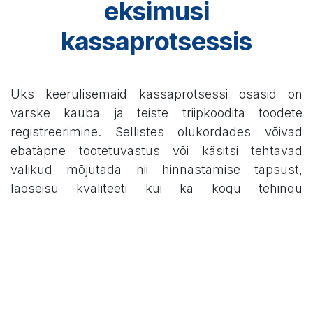
eksimusi
kassaprotsessis
Üks keerulisemaid kassaprotsessi osasid on
värske kauba ja teiste triipkoodita toodete
registreerimine. Sellistes olukordades võivad
ebatäpne tootetuvastus või käsitsi tehtavad
valikud mõjutada nii hinnastamise täpsust,
laoseisu kvaliteeti kui ka kogu tehingu
usaldusväärsust.
Toshiba ELERA® Produce Recognition kasutab AI-
d ja arvutinägemist, et aidata tooteid automaatselt
tuvastada ning vähendada vajadust käsitsi
sisestamise järele. Süsteem analüüsib toodete
visuaalseid tunnuseid ning aitab valida õige toote