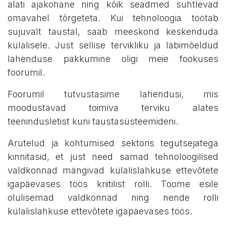
alati ajakohane ning kõik seadmed suhtlevad
omavahel tõrgeteta. Kui tehnoloogia töötab
sujuvalt taustal, saab meeskond keskenduda
külalisele. Just sellise tervikliku ja läbimõeldud
lahenduse pakkumine oligi meie fookuses
foorumil.
Foorumil tutvustasime lahendusi, mis
moodustavad toimiva terviku alates
teenindusletist kuni taustasüsteemideni.
Arutelud ja kohtumised sektoris tegutsejatega
kinnitasid, et just need samad tehnoloogilised
valdkonnad mängivad külalislahkuse ettevõtete
igapäevases töös kriitilist rolli. Toome esile
olulisemad valdkonnad ning nende rolli
külalislahkuse ettevõtete igapäevases töös.