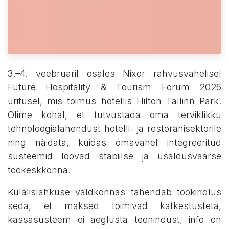
3.–4. veebruaril osales Nixor rahvusvahelisel
Future Hospitality & Tourism Forum 2026
üritusel, mis toimus hotellis Hilton Tallinn Park.
Olime kohal, et tutvustada oma terviklikku
tehnoloogialahendust hotelli- ja restoranisektorile
ning näidata, kuidas omavahel integreeritud
süsteemid loovad stabiilse ja usaldusväärse
töökeskkonna.
Külalislahkuse valdkonnas tähendab töökindlus
seda, et maksed toimivad katkestusteta,
kassasüsteem ei aeglusta teenindust, info on