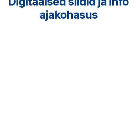
Digitaalsed sildid ja info
ajakohasus
Külalislahkuse sektoris on oluline, et info oleks
alati ajakohane, selge ja ühtne igas puutepunktis.