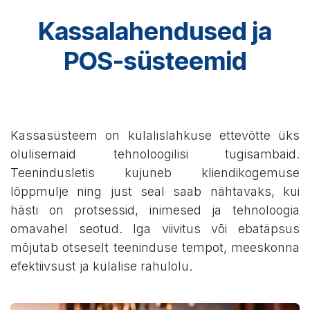
Kassalahendused ja
POS-süsteemid
Kassasüsteem on külalislahkuse ettevõtte üks
olulisemaid tehnoloogilisi tugisambaid.
Teenindusletis kujuneb kliendikogemuse
lõppmulje ning just seal saab nähtavaks, kui
hästi on protsessid, inimesed ja tehnoloogia
omavahel seotud. Iga viivitus või ebatäpsus
mõjutab otseselt teeninduse tempot, meeskonna
efektiivsust ja külalise rahulolu.