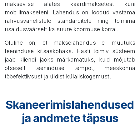
makseviise alates kaardimaksetest kuni
mobiilimakseteni. Lahendus on loodud vastama
rahvusvahelistele standarditele ning toimima
usaldusväärselt ka suure koormuse korral.
Oluline on, et makselahendus ei muutuks
teeninduse kitsaskohaks. Hästi toimiv süsteem
jääb kliendi jaoks märkamatuks, kuid mõjutab
otseselt teeninduse tempot, meeskonna
tööefektiivsust ja üldist külaliskogemust.
Skaneerimislahendused
ja andmete täpsus