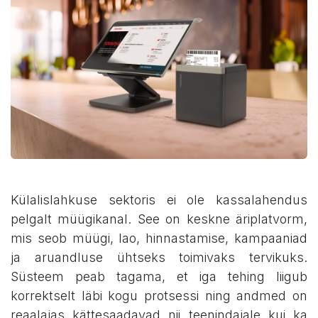
Külalislahkuse sektoris ei ole kassalahendus
pelgalt müügikanal. See on keskne äriplatvorm,
mis seob müügi, lao, hinnastamise, kampaaniad
ja aruandluse ühtseks toimivaks tervikuks.
Süsteem peab tagama, et iga tehing liigub
korrektselt läbi kogu protsessi ning andmed on
reaalajas kättesaadavad nii teenindajale kui ka