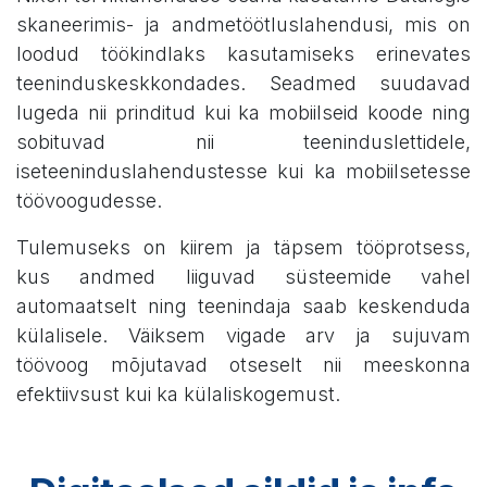
skaneerimis- ja andmetöötluslahendusi, mis on
loodud töökindlaks kasutamiseks erinevates
teeninduskeskkondades. Seadmed suudavad
lugeda nii prinditud kui ka mobiilseid koode ning
sobituvad nii teeninduslettidele,
iseteeninduslahendustesse kui ka mobiilsetesse
töövoogudesse.
Tulemuseks on kiirem ja täpsem tööprotsess,
kus andmed liiguvad süsteemide vahel
automaatselt ning teenindaja saab keskenduda
külalisele. Väiksem vigade arv ja sujuvam
töövoog mõjutavad otseselt nii meeskonna
efektiivsust kui ka külaliskogemust.