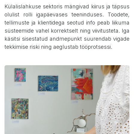
Külalislahkuse sektoris mängivad kiirus ja täpsus
olulist rolli igapäevases teeninduses. Toodete,
tellimuste ja klientidega seotud info peab liikuma
süsteemide vahel korrektselt ning viivitusteta. Iga
käsitsi sisestatud andmepunkt suurendab vigade
tekkimise riski ning aeglustab tööprotsessi.