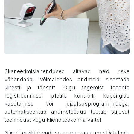
Skaneerimislahendused aitavad neid riske
vähendada, võimaldades andmeid sisestada
kiiresti ja täpselt. Olgu tegemist toodete
registreerimise, piletite kontrolli, kupongide
kasutamise või lojaalsusprogrammidega,
automatiseeritud andmetöötlus toetab sujuvat
teenindust kogu klienditeekonna vältel.
Nixori terviklahenduse osana kasutame Datalogic