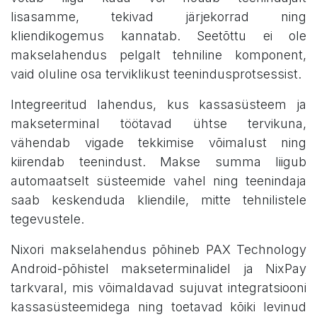
lisasamme, tekivad järjekorrad ning
kliendikogemus kannatab. Seetõttu ei ole
makselahendus pelgalt tehniline komponent,
vaid oluline osa terviklikust teenindusprotsessist.
Integreeritud lahendus, kus kassasüsteem ja
makseterminal töötavad ühtse tervikuna,
vähendab vigade tekkimise võimalust ning
kiirendab teenindust. Makse summa liigub
automaatselt süsteemide vahel ning teenindaja
saab keskenduda kliendile, mitte tehnilistele
tegevustele.
Nixori makselahendus põhineb PAX Technology
Android-põhistel makseterminalidel ja NixPay
tarkvaral, mis võimaldavad sujuvat integratsiooni
kassasüsteemidega ning toetavad kõiki levinud