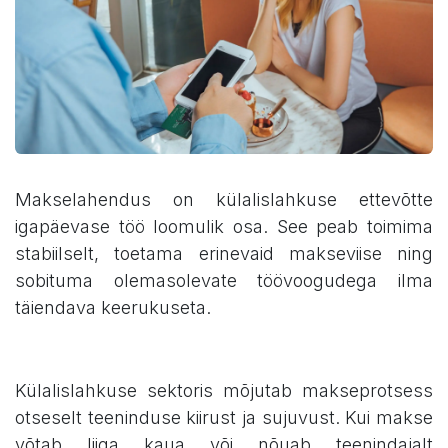
Makselahendus on külalislahkuse ettevõtte
igapäevase töö loomulik osa. See peab toimima
stabiilselt, toetama erinevaid makseviise ning
sobituma olemasolevate töövoogudega ilma
täiendava keerukuseta.
Külalislahkuse sektoris mõjutab makseprotsess
otseselt teeninduse kiirust ja sujuvust. Kui makse
võtab liiga kaua või nõuab teenindajalt