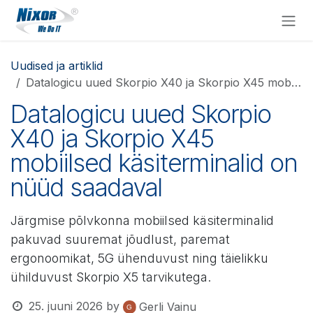
Skip to Content
Uudised ja artiklid
Datalogicu uued Skorpio X40 ja Skorpio X45 mobiilsed käsiterminalid on nüüd saadaval
Datalogicu uued Skorpio
X40 ja Skorpio X45
mobiilsed käsiterminalid on
nüüd saadaval
Järgmise põlvkonna mobiilsed käsiterminalid
pakuvad suuremat jõudlust, paremat
ergonoomikat, 5G ühenduvust ning täielikku
ühilduvust Skorpio X5 tarvikutega.
25. juuni 2026
by
Gerli Vainu