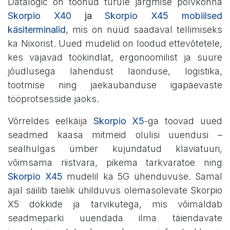
Datalogic on toonud turule järgmise põlvkonna
Skorpio X40
ja
Skorpio X45 mobiilsed
käsiterminalid
, mis on nüüd saadaval tellimiseks
ka Nixorist. Uued mudelid on loodud ettevõtetele,
kes vajavad töökindlat, ergonoomilist ja suure
jõudlusega lahendust laonduse, logistika,
tootmise ning jaekaubanduse igapäevaste
tööprotsesside jaoks.
Võrreldes eelkäija
Skorpio X5
-ga toovad uued
seadmed kaasa mitmeid olulisi uuendusi –
sealhulgas ümber kujundatud klaviatuuri,
võimsama riistvara, pikema tarkvaratoe ning
Skorpio X45
mudelil ka 5G ühenduvuse. Samal
ajal säilib täielik ühilduvus olemasolevate Skorpio
X5 dokkide ja tarvikutega, mis võimaldab
seadmeparki uuendada ilma täiendavate