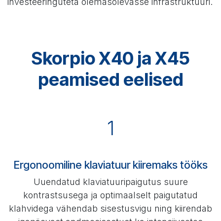
investeeringuteta olemasolevasse infrastruktuuri.
Skorpio X40 ja X45
peamised eelised
1
Ergonoomiline klaviatuur kiiremaks tööks
Uuendatud klaviatuuripaigutus suure
kontrastsusega ja optimaalselt paigutatud
klahvidega vähendab sisestusvigu ning kiirendab