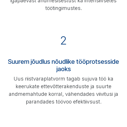
igapäevast andmesisestust ka intensiivsetes
töötingimustes.
2
Suurem jõudlus nõudlike tööprotsesside
jaoks
Uus riistvaraplatvorm tagab sujuva töö ka
keerukate ettevõtterakenduste ja suurte
andmemahtude korral, vähendades viivitusi ja
parandades töövoo efektiivsust.