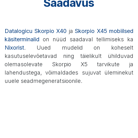
Saadavus
Datalogicu Skorpio X40
ja
Skorpio X45 mobiilsed
käsiterminalid
on nüüd saadaval tellimiseks ka
Nixorist
. Uued mudelid on koheselt
kasutuselevõetavad ning täielikult ühilduvad
olemasolevate Skorpio X5 tarvikute ja
lahendustega, võimaldades sujuvat üleminekut
uuele seadmegeneratsioonile.