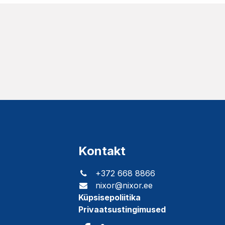
Kontakt
+372 668 8866
nixor@nixor.ee
Küpsisepoliitika
Privaatsustingimused