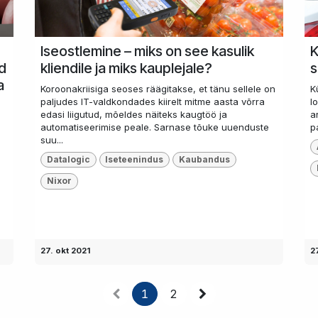
Iseostlemine – miks on see kasulik
K
ad
kliendile ja miks kauplejale?
s
a
Koroonakriisiga seoses räägitakse, et tänu sellele on
K
paljudes IT-valdkondades kiirelt mitme aasta võrra
l
edasi liigutud, mõeldes näiteks kaugtöö ja
a
automatiseerimise peale. Sarnase tõuke uuenduste
p
suu...
Datalogic
Iseteenindus
Kaubandus
Nixor
27. okt 2021
2
1
2