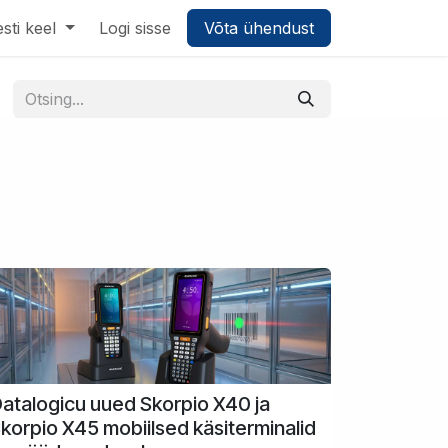
sti keel
Logi sisse
Võta ühendust
atalogicu uued Skorpio X40 ja
korpio X45 mobiilsed käsiterminalid