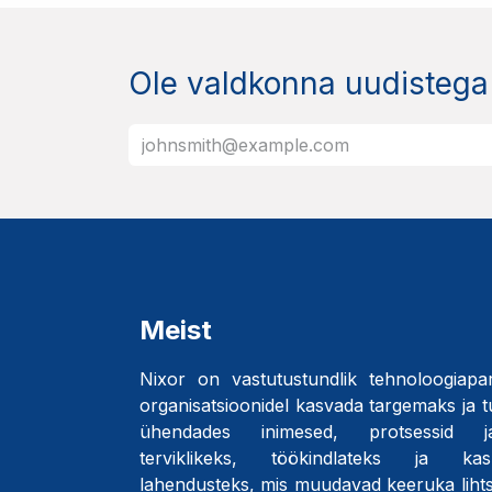
Ole valdkonna uudistega
Meist
Nixor on vastutustundlik tehnoloogiapar
organisatsioonidel kasvada targemaks ja 
ühendades inimesed, protsessid j
terviklikeks, töökindlateks ja kasut
lahendusteks, mis muudavad keeruka liht