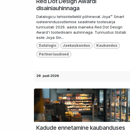
Red Dot Design Awardi
disainiauhinnaga
Datalogicu tehisintellektil põhinevat Joya™ Smart
iseteenindusostlemise seadmete tootesarja
tunnustati 2026. aasta maineka Red Dot Design
Award'i tootedisaini auhinnaga. Tunnustus tõstab
esile Joya Sm...
Datalogic
Jaekaubandus
Kaubandus
Partneriuudised
29. juuli 2026
Kadude ennetamine kaubanduses