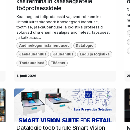
käsiterminalid kaasaegsetele
o
tööprotsessidele
D
S
Kaasaegsed tööprotsessid vajavad rohkem kui
m
lihtsalt kiiret skannerit Kaasaegsed laonduse,
m
tootmise, jaekaubanduse ja logistika protsessid
sõltuvad üha enam reaalajas andmetest, täpsusest
ja katkestus...
Andmekogumislahendused
Datalogic
Jaekaubandus
Kaubandus
Ladu ja logistika
Tooteuudised
Tööstus
1. juuli 2026
2
Datalogic toob turule Smart Vision
M