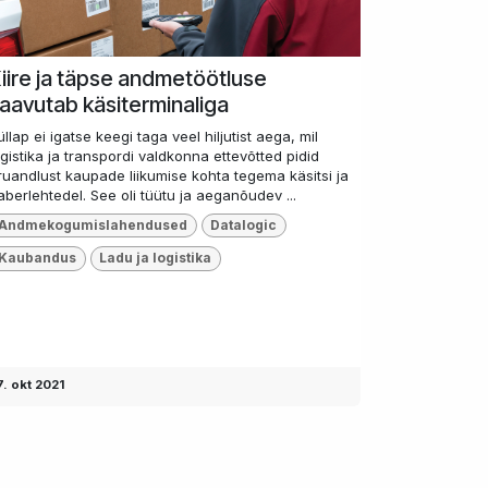
iire ja täpse andmetöötluse
aavutab käsiterminaliga
üllap ei igatse keegi taga veel hiljutist aega, mil
ogistika ja transpordi valdkonna ettevõtted pidid
ruandlust kaupade liikumise kohta tegema käsitsi ja
aberlehtedel. See oli tüütu ja aeganõudev ...
Andmekogumislahendused
Datalogic
Kaubandus
Ladu ja logistika
7. okt 2021