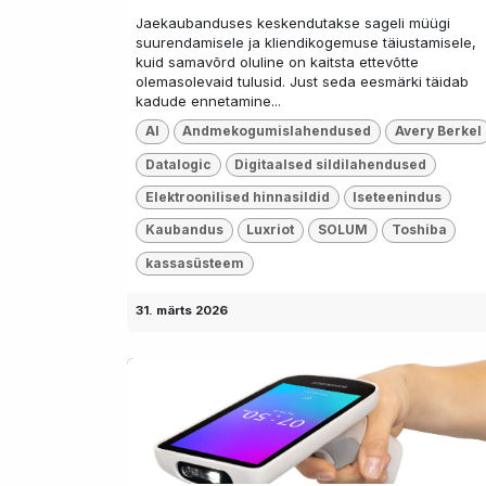
Jaekaubanduses keskendutakse sageli müügi
suurendamisele ja kliendikogemuse täiustamisele,
kuid samavõrd oluline on kaitsta ettevõtte
olemasolevaid tulusid. Just seda eesmärki täidab
kadude ennetamine...
AI
Andmekogumislahendused
Avery Berkel
Datalogic
Digitaalsed sildilahendused
Elektroonilised hinnasildid
Iseteenindus
Kaubandus
Luxriot
SOLUM
Toshiba
kassasüsteem
31. märts 2026