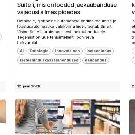
Suite'i, mis on loodud jaekaubanduse
k
vajadusi silmas pidades
v
Datalogic, globaalne automaatse andmekogumise ja
I
tööstusautomaatika valdkonna liider, teatab Smart
e
Vision Suite'i turuletoomisest jaekaubandusele.
p
Tegemist on uue tehisintellektil põhineva
t
tarkvaralah...
p
AI
Datalogic
Innovatsioon
Iseteenindus
Iseteeninduskassalahendused
Kaubandus
12. jaan 2026
2