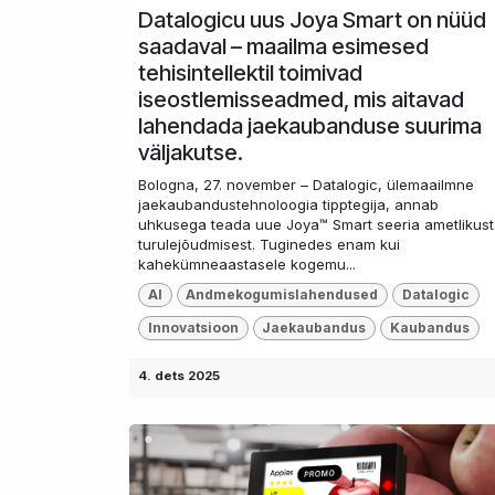
Datalogicu uus Joya Smart on nüüd
saadaval – maailma esimesed
tehisintellektil toimivad
iseostlemisseadmed, mis aitavad
lahendada jaekaubanduse suurima
väljakutse.
Bologna, 27. november – Datalogic, ülemaailmne
jaekaubandustehnoloogia tipptegija, annab
uhkusega teada uue Joya™ Smart seeria ametlikust
turulejõudmisest. Tuginedes enam kui
kahekümneaastasele kogemu...
AI
Andmekogumislahendused
Datalogic
Innovatsioon
Jaekaubandus
Kaubandus
4. dets 2025