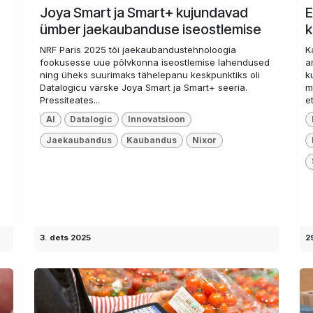
Joya Smart ja Smart+ kujundavad
E
ümber jaekaubanduse iseostlemise
k
NRF Paris 2025 tõi jaekaubandustehnoloogia
K
fookusesse uue põlvkonna iseostlemise lahendused
a
ning üheks suurimaks tähelepanu keskpunktiks oli
k
Datalogicu värske Joya Smart ja Smart+ seeria.
m
Pressiteates...
e
AI
Datalogic
Innovatsioon
Jaekaubandus
Kaubandus
Nixor
3. dets 2025
2