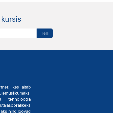
 kursis
Telli
tner, kes aitab
tulemuslikumaks,
a tehnoloogia
ajasõbralikeks
saks ning loovad