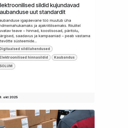
lektroonilised sildid kujundavad
aubanduse uut standardit
aubanduse igapäevane töö muutub üha
ndmemahukamaks ja ajakriitilisemaks. Riiulitel
uvatav teave – hinnad, koostisosad, päritolu,
ärgised, saadavus ja kampaaniad – peab vastama
ttevõtte süsteemide...
Digitaalsed sildilahendused
Elektroonilised hinnasildid
Kaubandus
SOLUM
9. okt 2025