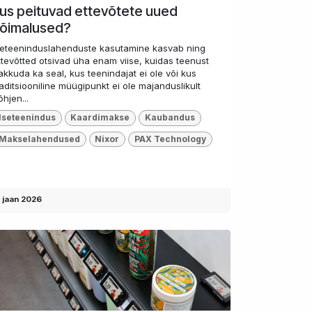
us peituvad ettevõtete uued
õimalused?
seteeninduslahenduste kasutamine kasvab ning
ttevõtted otsivad üha enam viise, kuidas teenust
akkuda ka seal, kus teenindajat ei ole või kus
raditsiooniline müügipunkt ei ole majanduslikult
õhjen...
Iseteenindus
Kaardimakse
Kaubandus
Makselahendused
Nixor
PAX Technology
. jaan 2026