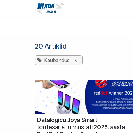
Skip to Content
Terviklahendused
Tee
20 Artiklid
Kaubandus
×
Datalogicu Joya Smart
tootesarja tunnustati 2026. aasta