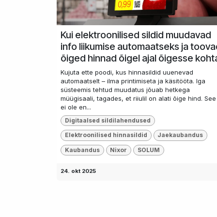
Kui elektroonilised sildid muudavad
info liikumise automaatseks ja toov
õiged hinnad õigel ajal õigesse koht
Kujuta ette poodi, kus hinnasildid uuenevad
automaatselt – ilma printimiseta ja käsitööta. Iga
süsteemis tehtud muudatus jõuab hetkega
müügisaali, tagades, et riiulil on alati õige hind. See
ei ole en...
Digitaalsed sildilahendused
Elektroonilised hinnasildid
Jaekaubandus
Kaubandus
Nixor
SOLUM
24. okt 2025