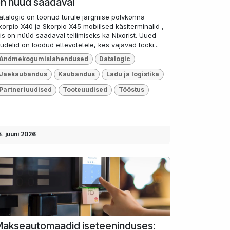
n nüüd saadaval
atalogic on toonud turule järgmise põlvkonna
korpio X40 ja Skorpio X45 mobiilsed käsiterminalid ,
is on nüüd saadaval tellimiseks ka Nixorist. Uued
udelid on loodud ettevõtetele, kes vajavad tööki...
Andmekogumislahendused
Datalogic
Jaekaubandus
Kaubandus
Ladu ja logistika
Partneriuudised
Tooteuudised
Tööstus
5. juuni 2026
akseautomaadid iseteeninduses: