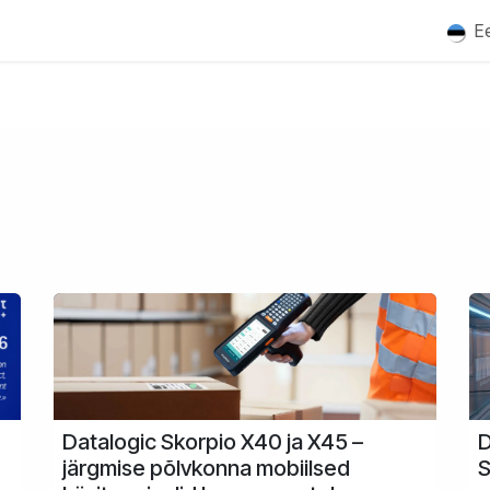
nused
Partnerid
Uudised
Meist
Kontakt
Ee
Datalogic Skorpio X40 ja X45 –
D
järgmise põlvkonna mobiilsed
S